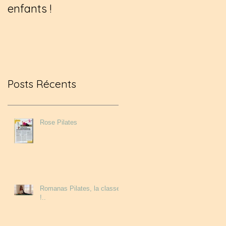
enfants !
passionnante au
coeur de la corse !!
Posts Récents
Rose Pilates
Romanas Pilates, la classe
!..