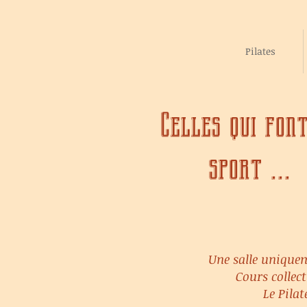
Pilates
Celles qui fon
sport ...
Une salle uniquem
Cours colle
Le Pila