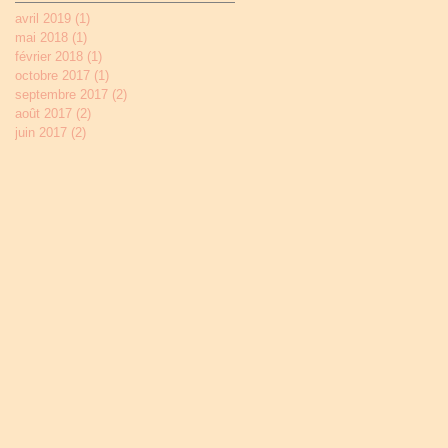
avril 2019
(1)
1 post
mai 2018
(1)
1 post
février 2018
(1)
1 post
octobre 2017
(1)
1 post
septembre 2017
(2)
2 posts
août 2017
(2)
2 posts
juin 2017
(2)
2 posts