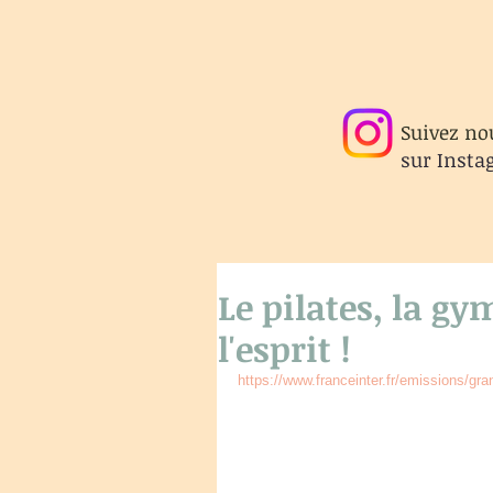
Suivez no
sur
Insta
Le pilates, la gy
l'esprit !
https://www.franceinter.fr/emissions/g