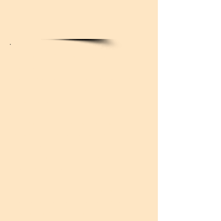
Une annexe Pilates à saint
Laurent
Le professeur dispense des cours
en petit comité pour plusieurs
avantages :
Un gain de motivation car
chacun progresser à son
rythme
Les entrainements sont
personnalisés
Le bénéfice d'un suivi adapté.
Le dépassement de ses objectifs.
L'avantage d'une activité près de