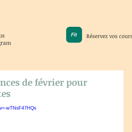
us
Réservez vos cour
gram
ances de février pour
tes
h?v=-wTNsF47HQs