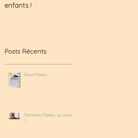
enfants !
passionnante au
coeur de la corse !!
Posts Récents
Rose Pilates
Romanas Pilates, la classe
!..