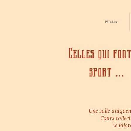
Pilates
Celles qui fon
sport ...
Une salle uniquem
Cours colle
Le Pila