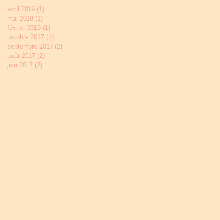
avril 2019
(1)
1 post
mai 2018
(1)
1 post
février 2018
(1)
1 post
octobre 2017
(1)
1 post
septembre 2017
(2)
2 posts
août 2017
(2)
2 posts
juin 2017
(2)
2 posts