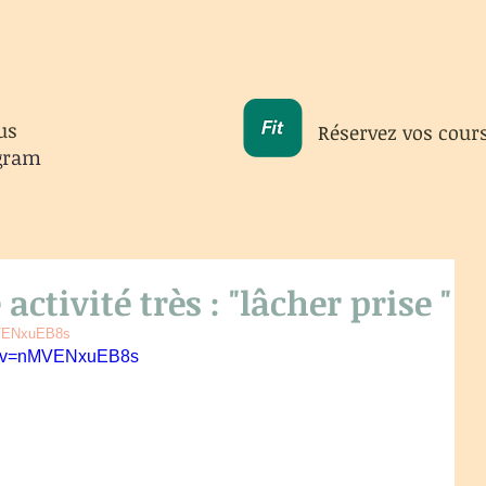
us
Réservez vos cour
gram
 activité très : "lâcher prise "
MVENxuEB8s
ch?v=nMVENxuEB8s