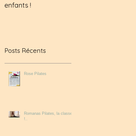
enfants !
passionnante au
coeur de la corse !!
Posts Récents
Rose Pilates
Romanas Pilates, la classe
!..