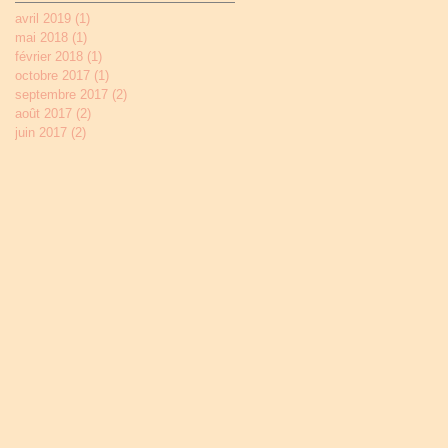
avril 2019
(1)
1 post
mai 2018
(1)
1 post
février 2018
(1)
1 post
octobre 2017
(1)
1 post
septembre 2017
(2)
2 posts
août 2017
(2)
2 posts
juin 2017
(2)
2 posts