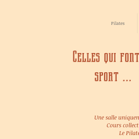
Pilates
Celles qui fon
sport ...
Une salle uniquem
Cours colle
Le Pila