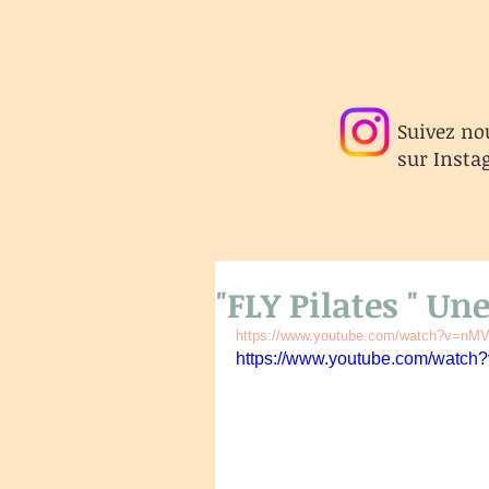
Suivez no
sur
Insta
"FLY Pilates " Une
https://www.youtube.com/watch?v=n
https://www.youtube.com/wat